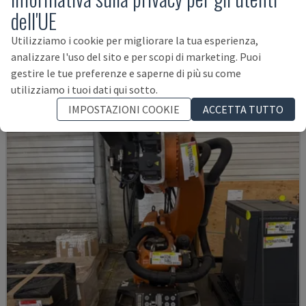
AUDI TSV D5 TÜR
dell'UE
CHANGO - BRACCIO ROBOTICO
Utilizziamo i cookie per migliorare la tua esperienza,
GERMANIA
2020
200 ORE
analizzare l'uso del sito e per scopi di marketing. Puoi
62.000 €
gestire le tue preferenze e saperne di più su come
utilizziamo i tuoi dati qui sotto.
IMPOSTAZIONI COOKIE
ACCETTA TUTTO