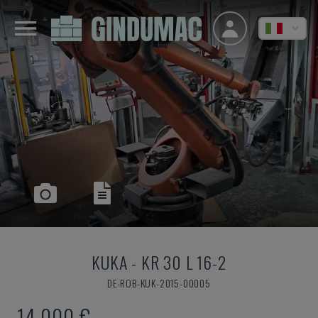
KUKA
-
KR 30 L 16-2
DE-ROB-KUK-2015-00005
14.000 €