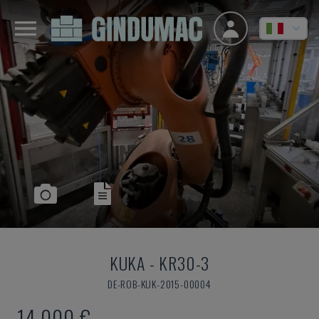
KUKA
-
KR30-3
DE-ROB-KUK-2015-00004
14.000 €