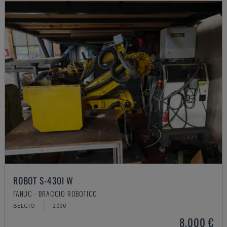
ROBOT S-430I W
FANUC - BRACCIO ROBOTICO
BELGIO
2000
8.000 €