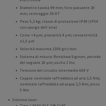
Diametro tavola 99 mm; foro passante 20
mm; centraggio 30 H7
Peso 5,2 kg; classe di protezione IP40 (IP54
con spurgo dell'aria)
Corse <4 µm; planarità 4 µm; concentricità
±1,5 µm
Velocità massima 1300 giri/min.
Sistema di misura: Renishaw Signum; periodo
del segnale 20 µm; uscita 1 Vss
Tensione del circuito intermedio 600 V
Coppia: nominale raffreddata ad aria 1,5 Nm;
nominale raffreddata ad acqua 2,5 Nm; picco
5 Nm
Sistema laser:
Tipo: LASAG KLS 246 CL60