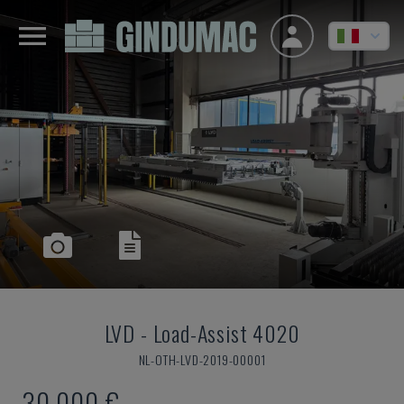
LVD
-
Load-Assist 4020
NL-OTH-LVD-2019-00001
30.000 €