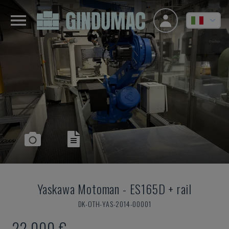
Yaskawa Motoman
-
ES165D + rail
DK-OTH-YAS-2014-00001
22.000 €