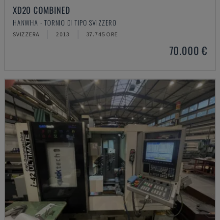
XD20 COMBINED
HANWHA - TORNIO DI TIPO SVIZZERO
SVIZZERA
2013
37.745 ORE
70.000 €