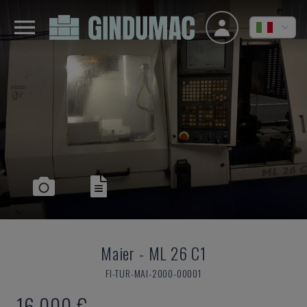
Maier
-
ML 26 C1
FI-TUR-MAI-2000-00001
16.000 €