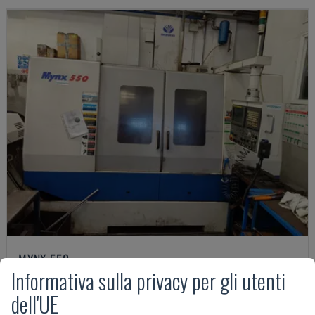
MYNX 550
Informativa sulla privacy per gli utenti
DAEWOO - CENTRO DI LAVORO VERTICALE
dell'UE
ITALIA
2003