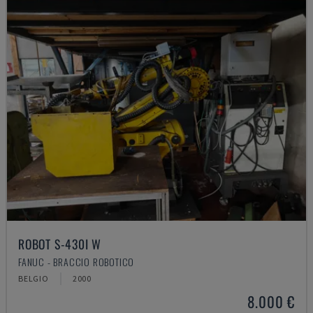
ROBOT S-430I W
FANUC - BRACCIO ROBOTICO
BELGIO
2000
8.000 €