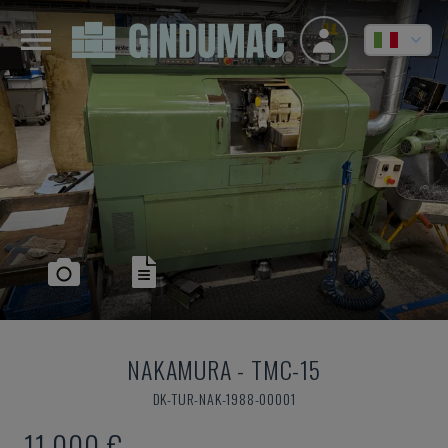
NAKAMURA
-
TMC-15
DK-TUR-NAK-1988-00001
11.000 €