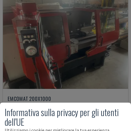
EMCOMAT 200X1000
EMCO - TORNIO ORIZZONTALE
Informativa sulla privacy per gli utenti
GERMANIA
2001
dell'UE
14.000 €
Utilizziamo i cookie per migliorare la tua esperienza,