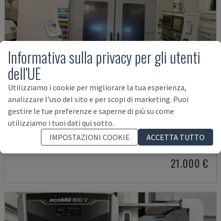
Informativa sulla privacy per gli utenti
dell'UE
Utilizziamo i cookie per migliorare la tua esperienza,
analizzare l'uso del sito e per scopi di marketing. Puoi
gestire le tue preferenze e saperne di più su come
MYNX 550
utilizziamo i tuoi dati qui sotto.
DAEWOO - CENTRO DI LAVORO VERTICALE
IMPOSTAZIONI COOKIE
ACCETTA TUTTO
ITALIA
2003
21.000 €