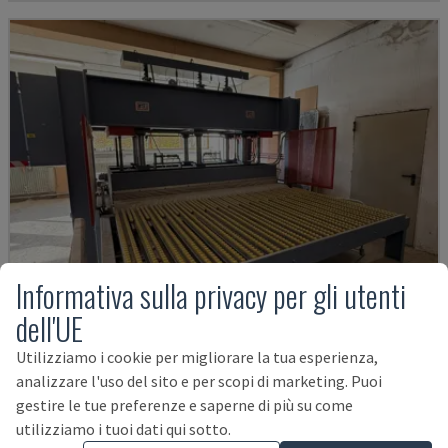
Informativa sulla privacy per gli utenti
dell'UE
Utilizziamo i cookie per migliorare la tua esperienza,
300-K-D0
analizzare l'uso del sito e per scopi di marketing. Puoi
OTT - PRESSA PER IMPIALLACCIATURA
gestire le tue preferenze e saperne di più su come
GERMANIA
1996
utilizziamo i tuoi dati qui sotto.