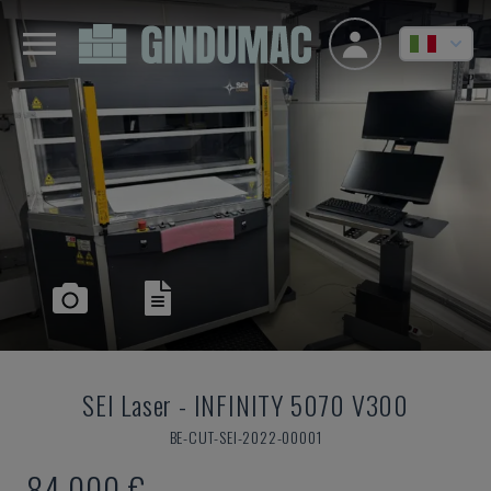
SEI Laser
-
INFINITY 5070 V300
BE-CUT-SEI-2022-00001
84.000 €