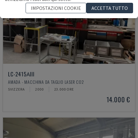
IMPOSTAZIONI COOKIE
ACCETTA TUTTO
LC-2415ΑIII
AMADA - MACCHINA DA TAGLIO LASER CO2
SVIZZERA
2000
23.000 ORE
14.000 €