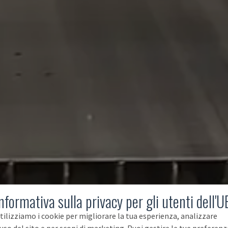
nformativa sulla privacy per gli utenti dell'U
tilizziamo i cookie per migliorare la tua esperienza, analizzare
'uso del sito e per scopi di marketing. Puoi gestire le tue preferenz