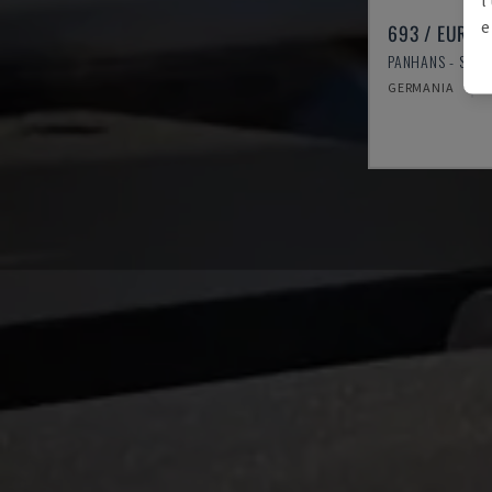
e
693 / EURO 
PANHANS - SEGA
GERMANIA