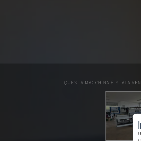
QUESTA MACCHINA È STATA VEN
I
U
l