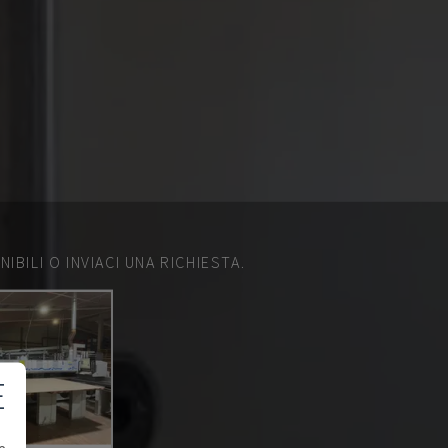
IBILI O INVIACI UNA RICHIESTA.
E
e