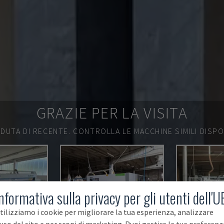
GRAZIE PER LA VISITA
DUTA DI RECENTE.
CONTROLLA LE MACCHINE SIMILI DISPON
nformativa sulla privacy per gli utenti dell'U
tilizziamo i cookie per migliorare la tua esperienza, analizzare
'uso del sito e per scopi di marketing. Puoi gestire le tue preferenz