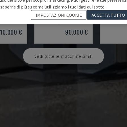
 saperne di più su come utilizziamo i tuoi dati qui sotto.
5
SELCO WNT 630
HPV11
IMPOSTAZIONI COOKIE
ACCETTA TUTTO
 PER PANNELLI
BIESSE - SEGA PER PANNELLI
HOLZMA - SE
1999
POLONIA
2022
GERMANIA
10.000 €
90.000 €
Vedi tutte le macchine simili