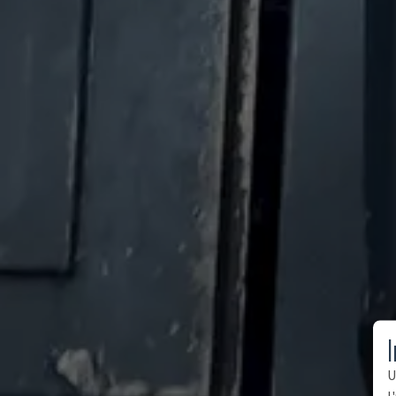
I
U
l