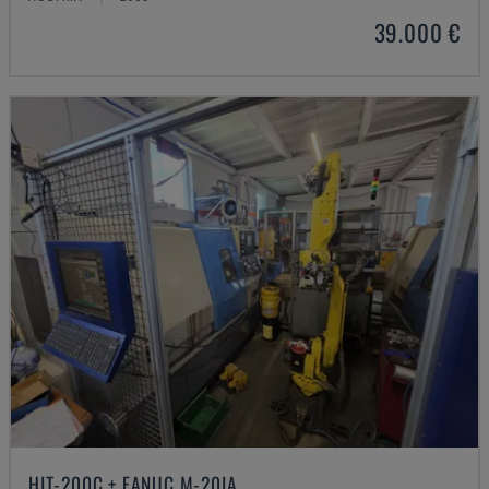
39.000 €
HIT-200C + FANUC M-20IA