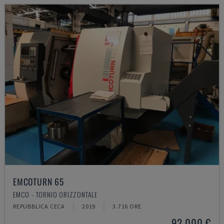
EMCOTURN 65
EMCO - TORNIO ORIZZONTALE
REPUBBLICA CECA
2019
3.716 ORE
92.000 €