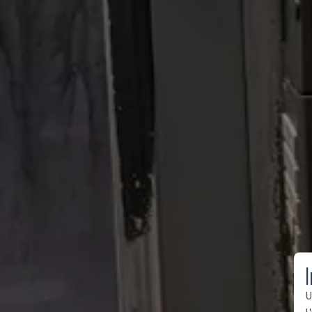
I
U
l