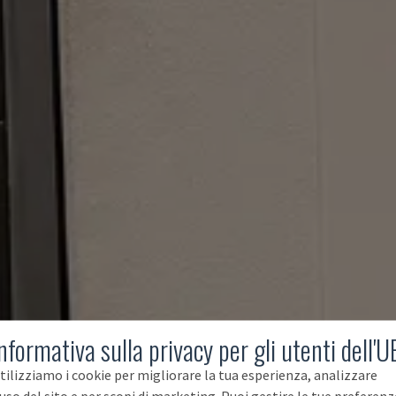
nformativa sulla privacy per gli utenti dell'U
tilizziamo i cookie per migliorare la tua esperienza, analizzare
'uso del sito e per scopi di marketing. Puoi gestire le tue preferenz