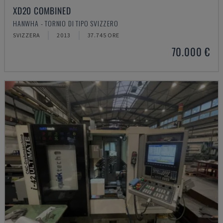
XD20 COMBINED
HANWHA - TORNIO DI TIPO SVIZZERO
SVIZZERA
2013
37.745 ORE
70.000 €