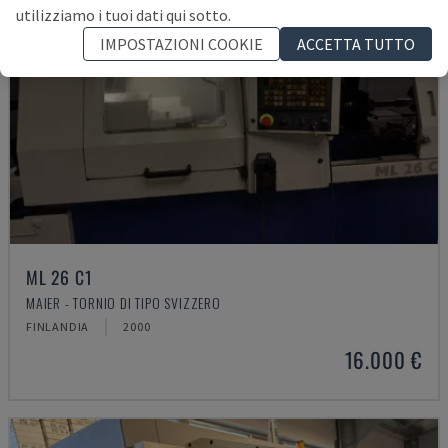
utilizziamo i tuoi dati qui sotto.
IMPOSTAZIONI COOKIE
ACCETTA TUTTO
ML 26 C1
MAIER - TORNIO DI TIPO SVIZZERO
FINLANDIA
2000
16.000 €