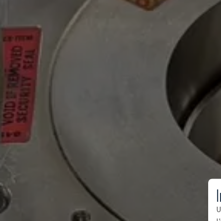
I
U
l