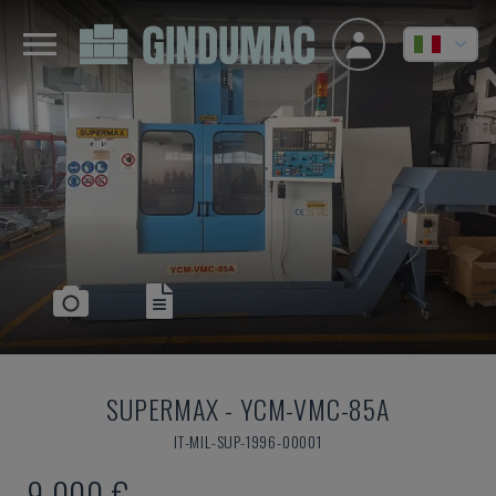
SUPERMAX
-
YCM-VMC-85A
IT-MIL-SUP-1996-00001
9.000 €