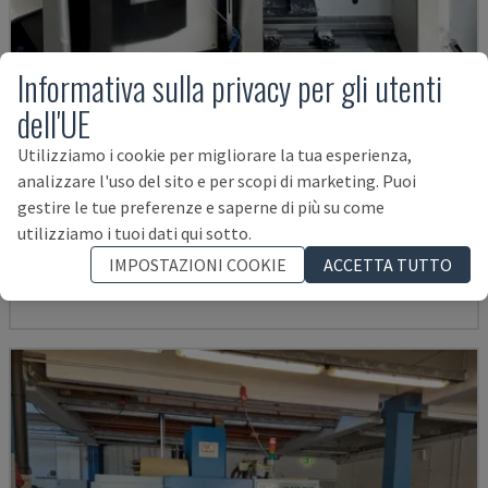
Informativa sulla privacy per gli utenti
dell'UE
Utilizziamo i cookie per migliorare la tua esperienza,
analizzare l'uso del sito e per scopi di marketing. Puoi
ECOMILL 800 V
gestire le tue preferenze e saperne di più su come
DMG - CENTRO DI LAVORO VERTICALE
utilizziamo i tuoi dati qui sotto.
GERMANIA
2016
11.898 ORE
IMPOSTAZIONI COOKIE
ACCETTA TUTTO
38.000 €