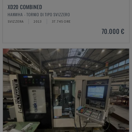
XD20 COMBINED
HANWHA - TORNIO DI TIPO SVIZZERO
SVIZZERA
2013
37.745 ORE
70.000 €