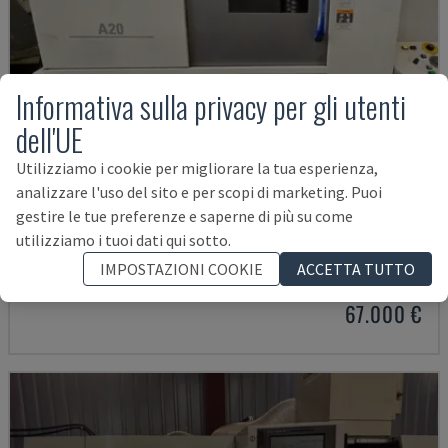
Informativa sulla privacy per gli utenti
dell'UE
Utilizziamo i cookie per migliorare la tua esperienza,
analizzare l'uso del sito e per scopi di marketing. Puoi
gestire le tue preferenze e saperne di più su come
A20
utilizziamo i tuoi dati qui sotto.
CITIZEN - TORNIO DI TIPO SVIZZERO
IMPOSTAZIONI COOKIE
ACCETTA TUTTO
ITALIA
2018
67.000 €