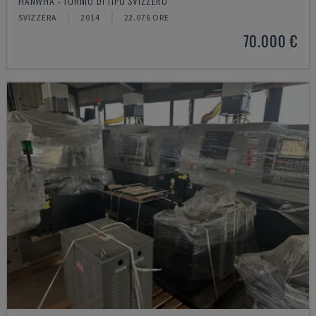
HANWHA - TORNIO DI TIPO SVIZZERO
SVIZZERA
2014
22.076 ORE
70.000 €