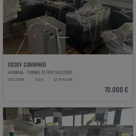
XD20V COMBINED
HANWHA - TORNIO DI TIPO SVIZZERO
SVIZZERA
2014
22.076 ORE
70.000 €