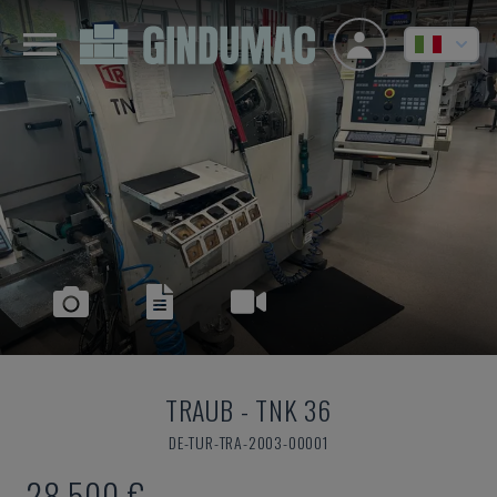
TRAUB
-
TNK 36
DE-TUR-TRA-2003-00001
28.500 €