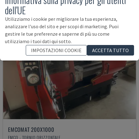
Prodotti correlati con
TRAUB
TNK 36
dell'UE
Utilizziamo i cookie per migliorare la tua esperienza,
analizzare l'uso del sito e per scopi di marketing. Puoi
gestire le tue preferenze e saperne di più su come
utilizziamo i tuoi dati qui sotto.
IMPOSTAZIONI COOKIE
ACCETTA TUTTO
EMCOMAT 200X1000
EMCO - TORNIO ORIZZONTALE