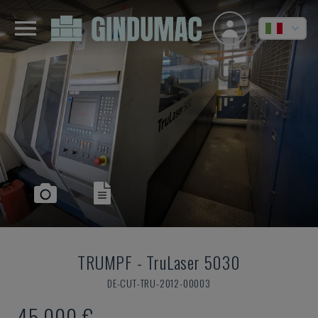
TRUMPF
-
TruLaser 5030
DE-CUT-TRU-2012-00003
45.000 €