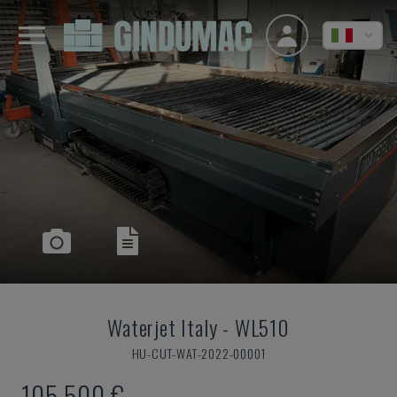
Waterjet Italy
-
WL510
HU-CUT-WAT-2022-00001
105.500 €