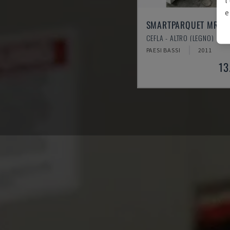
e
SMARTPARQUET MRF-
CEFLA - ALTRO (LEGNO)
PAESI BASSI
2011
13