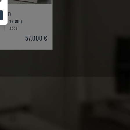
000 D
ALTRO (LEGNO)
2009
57.000 €