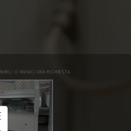
IBILI O INVIACI UNA RICHIESTA.
E
e