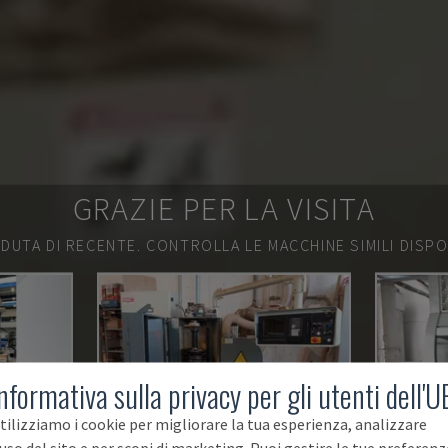
GRAZIE PER LA VISITA
DUTA DI RECENTE.
CONTROLLA LE MACCHINE SIMILI DISPON
nformativa sulla privacy per gli utenti dell'U
tilizziamo i cookie per migliorare la tua esperienza, analizzare
'uso del sito e per scopi di marketing. Puoi gestire le tue preferenz