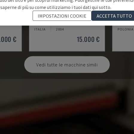
 saperne di più su come utilizziamo i tuoi dati qui sotto.
2VS/300
T4TL
EASY 2
IMPOSTAZIONI COOKIE
ACCETTA TUTTO
SAC - ALTRO (LEGNO)
CEFLA - 
ITALIA
2004
POLONIA
.000 €
15.000 €
Vedi tutte le macchine simili