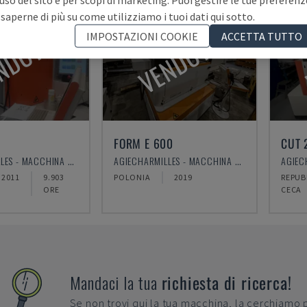
 saperne di più su come utilizziamo i tuoi dati qui sotto.
NDUTA
VENDUTA
IMPOSTAZIONI COOKIE
ACCETTA TUTTO
FORM E 600
CUT 
AGIECHARMILLES - MACCHINA PER ELETTROEROSIONE A FILO
AGIECHARMILLES - MACCHINA PER ELETTROEROSIONE A TUFFO
2011
9.903
POLONIA
2019
REPUB
ORE
CECA
Mandaci la tua
richiesta di ricerca!
Se non trovi qui la tua macchina, la cerchiamo 