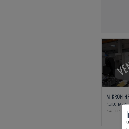
VE
MIKRON H
I
AUSTRIA
U
l