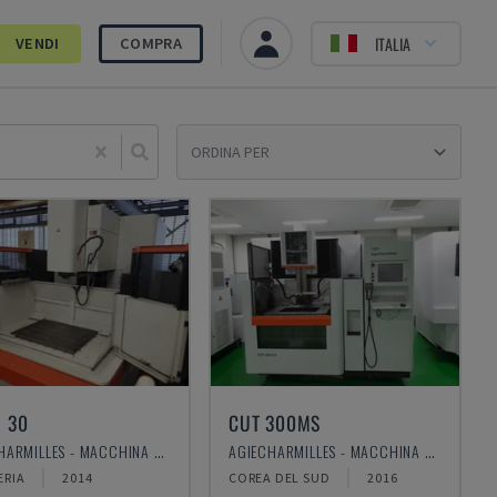
ITALIA
VENDI
COMPRA
Sele
 30
CUT 300MS
AGIECHARMILLES - MACCHINA PER ELETTROEROSIONE A TUFFO
AGIECHARMILLES - MACCHINA PER ELETTROEROSIONE A FILO
RIA
2014
COREA DEL SUD
2016