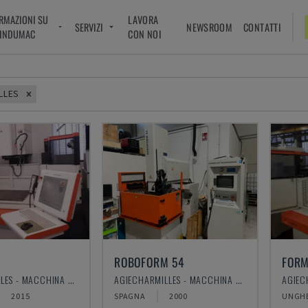
RMAZIONI SU
LAVORA
SERVIZI
NEWSROOM
CONTATTI
INDUMAC
CON NOI
LLES
ROBOFORM 54
FORM
AGIECHARMILLES - MACCHINA PER ELETTROEROSIONE A TUFFO
AGIECHARMILLES - MACCHINA PER ELETTROEROSIONE A TUFFO
2015
SPAGNA
2000
UNGHE