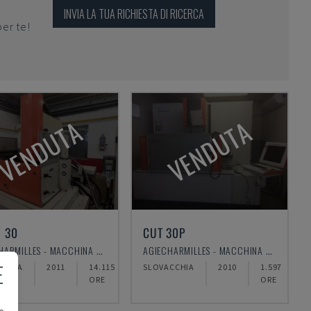
INVIA LA TUA RICHIESTA DI RICERCA
per te!
VENDUTA
VENDUTA
 30
CUT 30P
AGIECHARMILLES - MACCHINA PER ELETTROEROSIONE A TUFFO
AGIECHARMILLES - MACCHINA PER ELETTROEROSIONE A FILO
E
BLICA
2011
14.115
SLOVACCHIA
2010
1.597
ORE
ORE
e