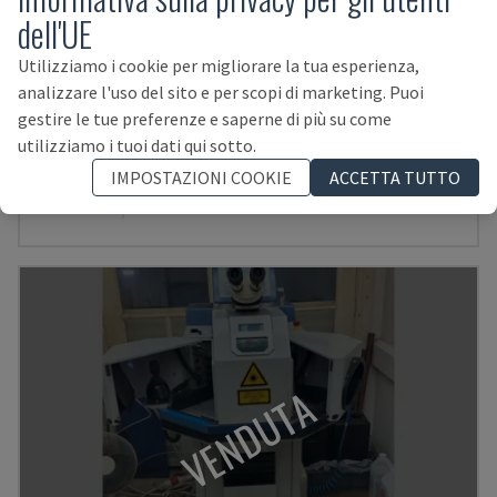
dell'UE
Utilizziamo i cookie per migliorare la tua esperienza,
analizzare l'uso del sito e per scopi di marketing. Puoi
gestire le tue preferenze e saperne di più su come
utilizziamo i tuoi dati qui sotto.
ALM 200
IMPOSTAZIONI COOKIE
ACCETTA TUTTO
ALPHA LASER - MACCHINA PER SALDATURA LASER
GERMANIA
2007
VENDUTA