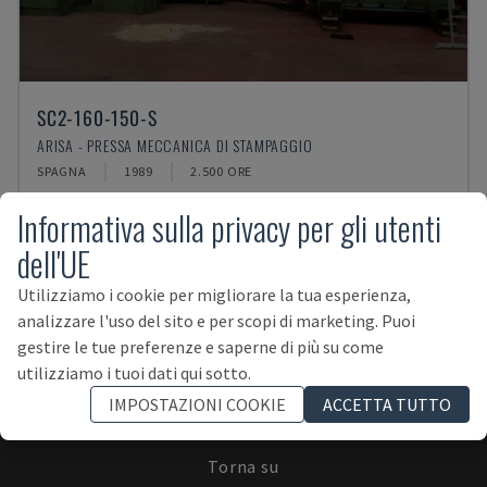
SC2-160-150-S
ARISA - PRESSA MECCANICA DI STAMPAGGIO
SPAGNA
1989
2.500 ORE
Informativa sulla privacy per gli utenti
dell'UE
Utilizziamo i cookie per migliorare la tua esperienza,
analizzare l'uso del sito e per scopi di marketing. Puoi
ISCRIVITI ALLA NEWSLETTER!
gestire le tue preferenze e saperne di più su come
utilizziamo i tuoi dati qui sotto.
IMPOSTAZIONI COOKIE
ACCETTA TUTTO
Torna su