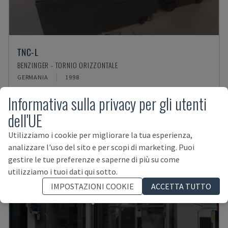
TNC-L
BENZINGER - TORNIO ORIZZONTALE
GERMANIA
1998
Informativa sulla privacy per gli utenti
dell'UE
Utilizziamo i cookie per migliorare la tua esperienza,
analizzare l'uso del sito e per scopi di marketing. Puoi
gestire le tue preferenze e saperne di più su come
VENDUTA
utilizziamo i tuoi dati qui sotto.
IMPOSTAZIONI COOKIE
ACCETTA TUTTO