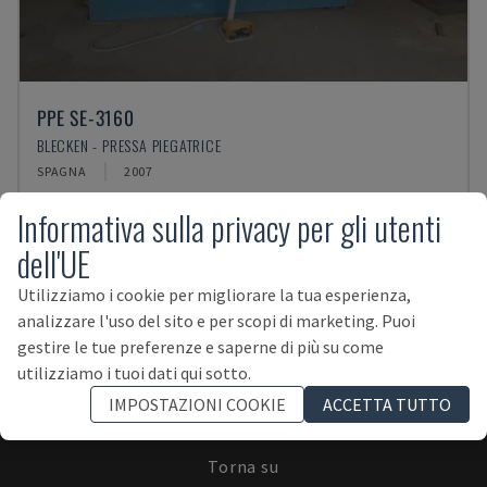
PPE SE-3160
BLECKEN - PRESSA PIEGATRICE
SPAGNA
2007
Informativa sulla privacy per gli utenti
dell'UE
Utilizziamo i cookie per migliorare la tua esperienza,
analizzare l'uso del sito e per scopi di marketing. Puoi
ISCRIVITI ALLA NEWSLETTER!
gestire le tue preferenze e saperne di più su come
utilizziamo i tuoi dati qui sotto.
IMPOSTAZIONI COOKIE
ACCETTA TUTTO
Torna su