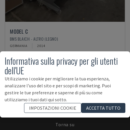
MODEL C
BMS BLAICH - ALTRO (LEGNO)
GERMANIA
2014
Informativa sulla privacy per gli utenti
dell'UE
Utilizziamo i cookie per migliorare la tua esperienza,
analizzare l'uso del sito e per scopi di marketing. Puoi
ISCRIVITI ALLA NEWSLETTER!
gestire le tue preferenze e saperne di più su come
utilizziamo i tuoi dati qui sotto.
IMPOSTAZIONI COOKIE
ACCETTA TUTTO
Torna su