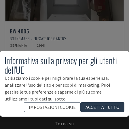
BW 4005
BORNEMANN - FRESATRICE GANTRY
GERMANIA
1998
Informativa sulla privacy per gli utenti
dell'UE
Utilizziamo i cookie per migliorare la tua esperienza,
analizzare l'uso del sito e per scopi di marketing. Puoi
ISCRIVITI ALLA NEWSLETTER!
gestire le tue preferenze e saperne di più su come
utilizziamo i tuoi dati qui sotto.
IMPOSTAZIONI COOKIE
ACCETTA TUTTO
Torna su