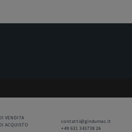
DI VENDITA
contatti@gindumac.it
DI ACQUISTO
+49 631 343738 26