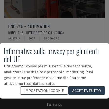
CNC 245 + AUTOMATION
BUDEURUS - RETTIFICATRICE CILINDRICA
AUSTRIA
2007
65.000 ORE
Informativa sulla privacy per gli utenti
dell'UE
Utilizziamo i cookie per migliorare la tua esperienza,
analizzare l'uso del sito e per scopi di marketing. Puoi
ISCRIVITI ALLA NEWSLETTER!
gestire le tue preferenze e saperne di più su come
utilizziamo i tuoi dati qui sotto.
IMPOSTAZIONI COOKIE
ACCETTA TUTTO
Torna su