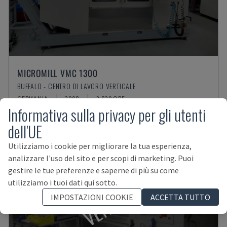
MICROMILL VMC 1300
BUFFALO - CENTRO DI LAVORO VERTICALE
GERMANIA
2008
2.820 ORE
Informativa sulla privacy per gli utenti
dell'UE
Utilizziamo i cookie per migliorare la tua esperienza,
analizzare l'uso del sito e per scopi di marketing. Puoi
gestire le tue preferenze e saperne di più su come
VENDUTA
utilizziamo i tuoi dati qui sotto.
IMPOSTAZIONI COOKIE
ACCETTA TUTTO