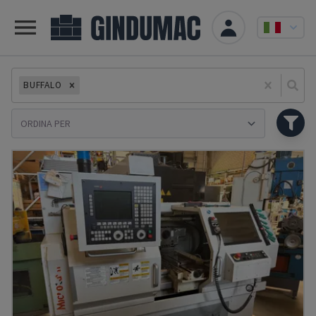
BUFFALO
Se