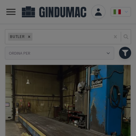
BUTLER
Se