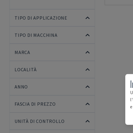
TIPO DI APPLICAZIONE
TIPO DI MACCHINA
MARCA
LOCALITÀ
I
ANNO
U
l
FASCIA DI PREZZO
e
UNITÀ DI CONTROLLO