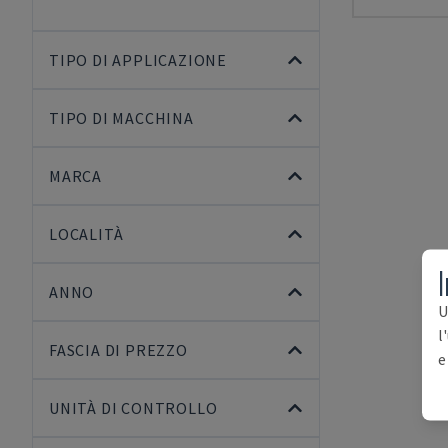
TIPO DI APPLICAZIONE
TIPO DI MACCHINA
MARCA
LOCALITÀ
I
ANNO
U
l
FASCIA DI PREZZO
e
UNITÀ DI CONTROLLO