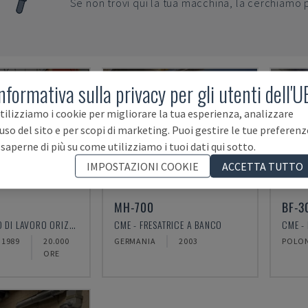
Se non trovi qui la tua macchina, la cerchiamo 
nformativa sulla privacy per gli utenti dell'U
NDUTA
VENDUTA
tilizziamo i cookie per migliorare la tua esperienza, analizzare
'uso del sito e per scopi di marketing. Puoi gestire le tue preferenz
 saperne di più su come utilizziamo i tuoi dati qui sotto.
IMPOSTAZIONI COOKIE
ACCETTA TUTTO
MH-700
BF-3
CME - CENTRO DI LAVORO ORIZZONTALE
CME - FRESATRICE A BANCO
CME -
1989
20.000
GERMANIA
2003
POLO
ORE