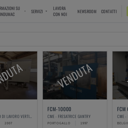
RMAZIONI SU
LAVORA
SERVIZI
NEWSROOM
CONTATTI
INDUMAC
CON NOI
NDUTA
VENDUTA
FCM-10000
FCM 
CME - CENTRO DI LAVORO VERTICALE
CME - FRESATRICE GANTRY
CME -
2007
PORTOGALLO
1997
BELGI