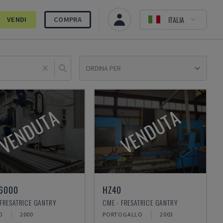
ITALIA
VENDI
COMPRA
Sele
VENDUTA
VENDUTA
6000
HZ40
 FRESATRICE GANTRY
CME - FRESATRICE GANTRY
O
2000
PORTOGALLO
2003