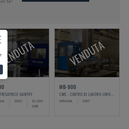
per te!
E
VENDUTA
VENDUTA
e
00
MB-900
 FRESATRICE GANTRY
CME - CENTRO DI LAVORO UNIVERSALE
NIA
2003
52.000
SPAGNA
2007
ORE