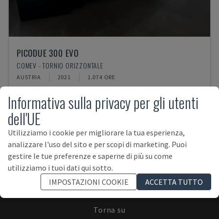
PICODUE 300 EVO
COMEV - TORNIO ORIZZONTALE
AUSTRIA
2021
1.074 ORE
Informativa sulla privacy per gli utenti
dell'UE
Utilizziamo i cookie per migliorare la tua esperienza,
analizzare l'uso del sito e per scopi di marketing. Puoi
ISCRIVITI ALLA NEWSLETTER!
gestire le tue preferenze e saperne di più su come
utilizziamo i tuoi dati qui sotto.
IMPOSTAZIONI COOKIE
ACCETTA TUTTO
Torna su