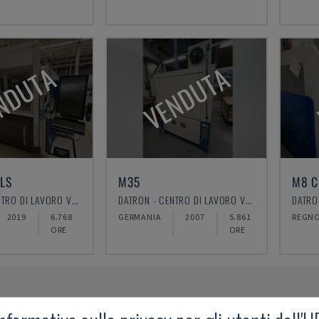
NDUTA
VENDUTA
LS
M35
M8 C
DATRON - CENTRO DI LAVORO VERTICALE
DATRON - CENTRO DI LAVORO VERTICALE
2019
6.768
GERMANIA
2007
5.861
REGNO
ORE
ORE