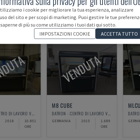
nformativa sulla privacy per gli utenti dell'U
Mandaci la tua
richiesta di ricerca!
tilizziamo i cookie per migliorare la tua esperienza, analizzare
Se non trovi qui la tua macchina, la cerchiamo 
'uso del sito e per scopi di marketing. Puoi gestire le tue preferenz
 saperne di più su come utilizziamo i tuoi dati qui sotto.
IMPOSTAZIONI COOKIE
ACCETTA TUTTO
NDUTA
VENDUTA
M8 CUBE
MLCU
DATRON - CENTRO DI LAVORO VERTICALE
DATRON - CENTRO DI LAVORO VERTICALE
2018
10.851
GERMANIA
2015
1.689
GERMA
ORE
ORE