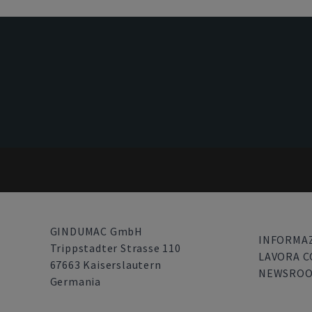
GINDUMAC GmbH
INFORMAZ
Trippstadter Strasse 110
LAVORA C
67663 Kaiserslautern
NEWSRO
Germania