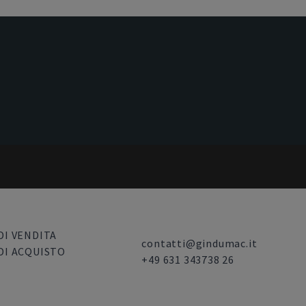
DI VENDITA
contatti@gindumac.it
DI ACQUISTO
+49 631 343738 26