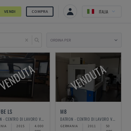
ITALIA
VENDI
COMPRA
Sele
VENDUTA
VENDUTA
BE LS
M8
DATRON - CENTRO DI LAVORO VERTICALE
DATRON - CENTRO DI LAVORO VERTICALE
NIA
2015
4.000
GERMANIA
2011
50