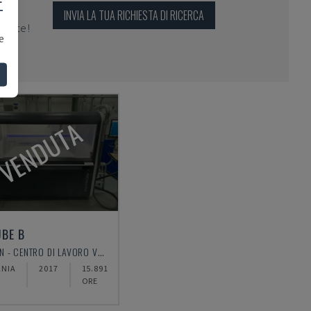
E
INVIA LA TUA RICHIESTA DI RICERCA
per te!
e
VENDUTA
BE B
DATRON - CENTRO DI LAVORO VERTICALE
NIA
2017
15.891
ORE