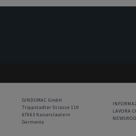
GINDUMAC GmbH
INFORMAZ
Trippstadter Strasse 110
LAVORA C
67663 Kaiserslautern
NEWSRO
Germania