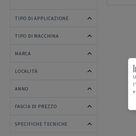
TIPO DI APPLICAZIONE
TIPO DI MACCHINA
MARCA
I
LOCALITÀ
U
l
ANNO
e
FASCIA DI PREZZO
SPECIFICHE TECNICHE