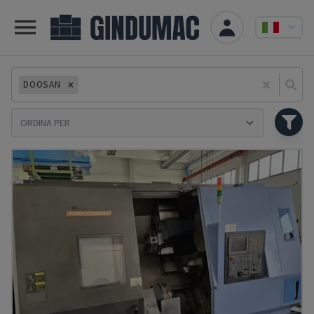
DOOSAN
Se