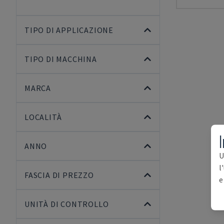
TIPO DI APPLICAZIONE
TIPO DI MACCHINA
MARCA
LOCALITÀ
I
ANNO
U
l
FASCIA DI PREZZO
e
UNITÀ DI CONTROLLO