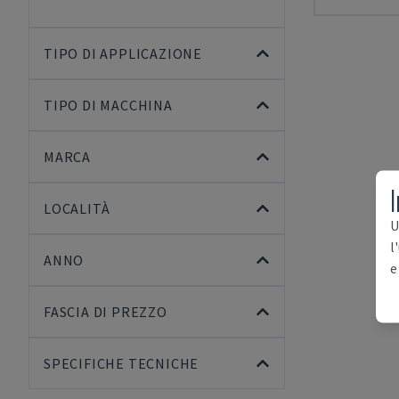
TIPO DI APPLICAZIONE
TIPO DI MACCHINA
MARCA
I
LOCALITÀ
U
l
ANNO
e
FASCIA DI PREZZO
SPECIFICHE TECNICHE