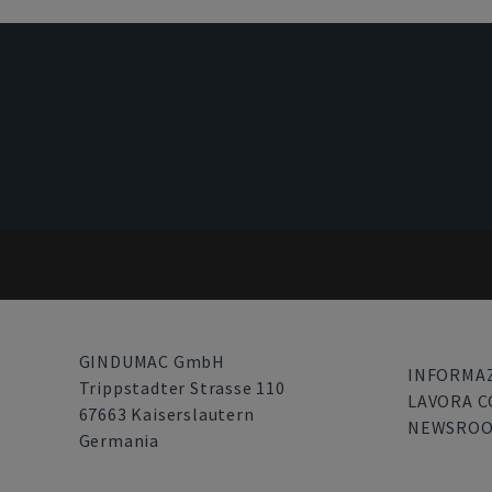
GINDUMAC GmbH
INFORMAZ
Trippstadter Strasse 110
LAVORA C
67663 Kaiserslautern
NEWSRO
Germania