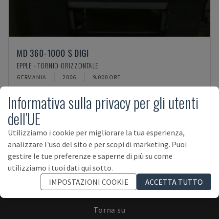
MD 360-1000 S DIGI
EPPLE - TORNIO ORIZZONTALE
GERMANIA
2006
9.000 ORE
Informativa sulla privacy per gli utenti
dell'UE
Utilizziamo i cookie per migliorare la tua esperienza,
analizzare l'uso del sito e per scopi di marketing. Puoi
ISCRIVITI ALLA NEWSLETTER!
gestire le tue preferenze e saperne di più su come
utilizziamo i tuoi dati qui sotto.
IMPOSTAZIONI COOKIE
ACCETTA TUTTO
Torna su