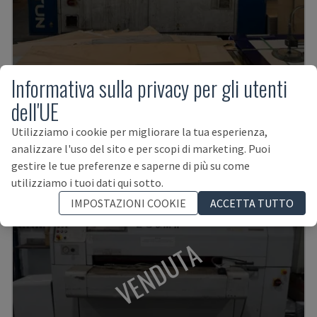
Informativa sulla privacy per gli utenti
NEPTUN E/B
dell'UE
ERNST - MACCHINA SBAVATRICE
LETTONIA
2012
12.000 ORE
Utilizziamo i cookie per migliorare la tua esperienza,
analizzare l'uso del sito e per scopi di marketing. Puoi
gestire le tue preferenze e saperne di più su come
utilizziamo i tuoi dati qui sotto.
IMPOSTAZIONI COOKIE
ACCETTA TUTTO
VENDUTA