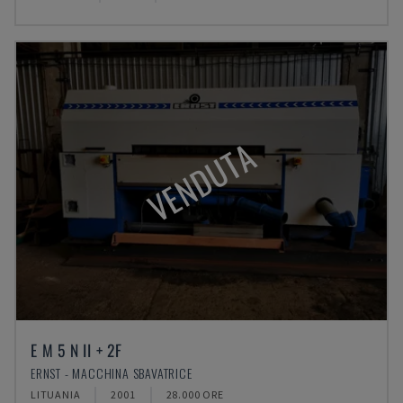
VENDUTA
E M 5 N II + 2F
ERNST - MACCHINA SBAVATRICE
LITUANIA
2001
28.000 ORE