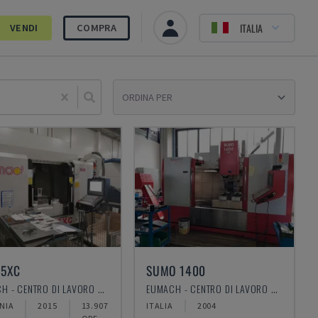
ITALIA
VENDI
COMPRA
Sele
-5XC
SUMO 1400
EUMACH - CENTRO DI LAVORO UNIVERSALE
EUMACH - CENTRO DI LAVORO VERTICALE
NIA
2015
13.907
ITALIA
2004