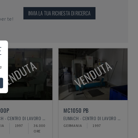
INVIA LA TUA RICHIESTA DI RICERCA
per te!
E
VENDUTA
VENDUTA
e
800P
MC1050 PB
EUMACH - CENTRO DI LAVORO VERTICALE
EUMACH - CENTRO DI LAVORO VERTICALE
IA
1997
36.000
GERMANIA
1997
ORE