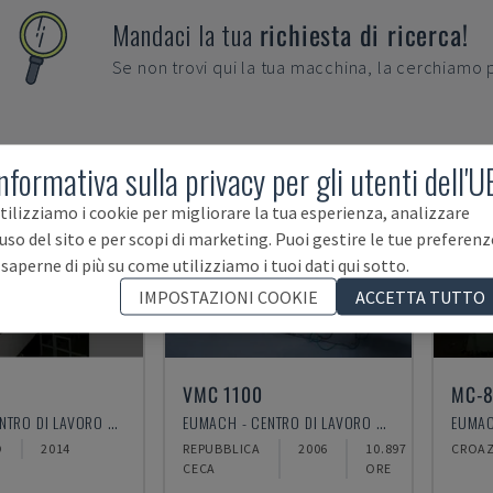
Mandaci la tua
richiesta di ricerca!
Se non trovi qui la tua macchina, la cerchiamo 
nformativa sulla privacy per gli utenti dell'U
tilizziamo i cookie per migliorare la tua esperienza, analizzare
NDUTA
VENDUTA
'uso del sito e per scopi di marketing. Puoi gestire le tue preferenz
 saperne di più su come utilizziamo i tuoi dati qui sotto.
IMPOSTAZIONI COOKIE
ACCETTA TUTTO
VMC 1100
MC-
EUMACH - CENTRO DI LAVORO VERTICALE
EUMACH - CENTRO DI LAVORO VERTICALE
O
2014
REPUBBLICA
2006
10.897
CROAZ
CECA
ORE